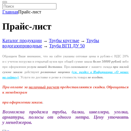
Главная
Прайс-лист
Прайс-лист
Каталог продукции
→
Трубы круглые
→
Трубы
водогазопроводные
→
Труба ВГП ДУ 50
Обращаем Ваше внимание, что на сайте указаны оптовые цены в
рублях-с
НДС 20%
и-с
учетом погрузки в открытый кузов при общей сумме заказа
более 50000 рублей
либо
при оформлении
услуги нашей
доставки
. При
самовывозе
с нашего склада
при малой
сумме заказа
действуют
розничные наценки
(см
. раздел в Информации
«О
ценах
на сайте»)
.
Услуги по доставке и резке в стоимость товара
не входят.
При оплате за
наличный расчет
предоставляются
скидки. Обращаться
к менеджерам
при оформлении заказа
.
Возможна продажа трубы, балки, швеллера, уголка,
арматуры, полосы от одного метра. Цену уточнять
у менеджеров.