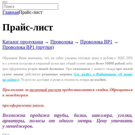
Главная
Прайс-лист
Прайс-лист
Каталог продукции
→
Проволока
→
Проволока ВР1
→
Проволока ВР1 (прутки)
Обращаем Ваше внимание, что на сайте указаны оптовые цены в
рублях-с
НДС 20%
и-с
учетом погрузки в открытый кузов при общей сумме заказа
более 50000 рублей
либо
при оформлении
услуги нашей
доставки
. При
самовывозе
с нашего склада
при малой
сумме заказа
действуют
розничные наценки
(см
. раздел в Информации
«О
ценах
на сайте»)
.
Услуги по доставке и резке в стоимость товара
не входят.
При оплате за
наличный расчет
предоставляются
скидки. Обращаться
к менеджерам
при оформлении заказа
.
Возможна продажа трубы, балки, швеллера, уголка,
арматуры, полосы от одного метра. Цену уточнять
у менеджеров.