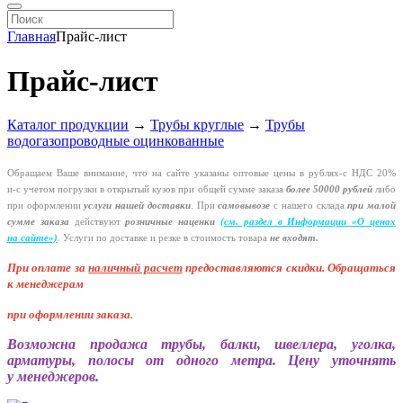
Главная
Прайс-лист
Прайс-лист
Каталог продукции
→
Трубы круглые
→
Трубы
водогазопроводные оцинкованные
Обращаем Ваше внимание, что на сайте указаны оптовые цены в
рублях-с
НДС 20%
и-с
учетом погрузки в открытый кузов при общей сумме заказа
более 50000 рублей
либо
при оформлении
услуги нашей
доставки
. При
самовывозе
с нашего склада
при малой
сумме заказа
действуют
розничные наценки
(см
. раздел в Информации
«О
ценах
на сайте»)
.
Услуги по доставке и резке в стоимость товара
не входят.
При оплате за
наличный расчет
предоставляются
скидки. Обращаться
к менеджерам
при оформлении заказа
.
Возможна продажа трубы, балки, швеллера, уголка,
арматуры, полосы от одного метра. Цену уточнять
у менеджеров.