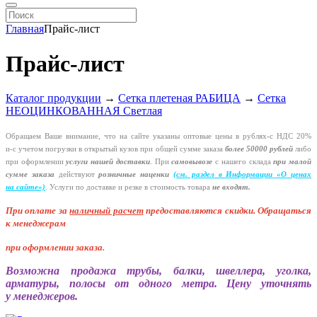
Главная
Прайс-лист
Прайс-лист
Каталог продукции
→
Сетка плетеная РАБИЦА
→
Сетка
НЕОЦИНКОВАННАЯ Светлая
Обращаем Ваше внимание, что на сайте указаны оптовые цены в
рублях-с
НДС 20%
и-с
учетом погрузки в открытый кузов при общей сумме заказа
более 50000 рублей
либо
при оформлении
услуги нашей
доставки
. При
самовывозе
с нашего склада
при малой
сумме заказа
действуют
розничные наценки
(см
. раздел в Информации
«О
ценах
на сайте»)
.
Услуги по доставке и резке в стоимость товара
не входят.
При оплате за
наличный расчет
предоставляются
скидки. Обращаться
к менеджерам
при оформлении заказа
.
Возможна продажа трубы, балки, швеллера, уголка,
арматуры, полосы от одного метра. Цену уточнять
у менеджеров.