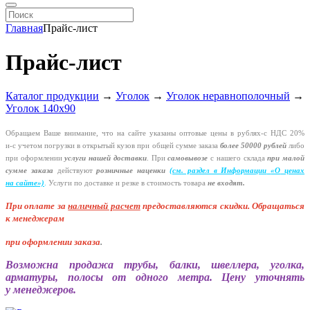
Главная
Прайс-лист
Прайс-лист
Каталог продукции
→
Уголок
→
Уголок неравнополочный
→
Уголок 140х90
Обращаем Ваше внимание, что на сайте указаны оптовые цены в
рублях-с
НДС 20%
и-с
учетом погрузки в открытый кузов при общей сумме заказа
более 50000 рублей
либо
при оформлении
услуги нашей
доставки
. При
самовывозе
с нашего склада
при малой
сумме заказа
действуют
розничные наценки
(см
. раздел в Информации
«О
ценах
на сайте»)
.
Услуги по доставке и резке в стоимость товара
не входят.
При оплате за
наличный расчет
предоставляются
скидки. Обращаться
к менеджерам
при оформлении заказа
.
Возможна продажа трубы, балки, швеллера, уголка,
арматуры, полосы от одного метра. Цену уточнять
у менеджеров.