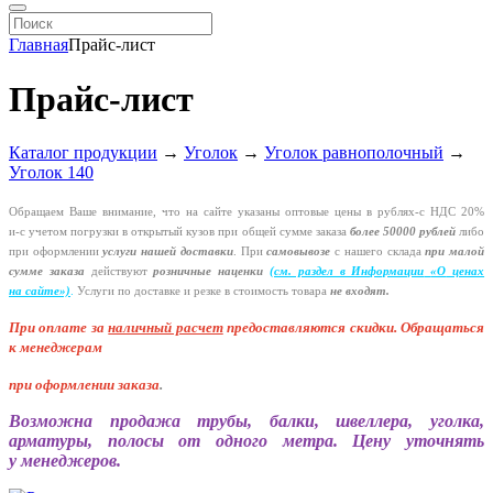
Главная
Прайс-лист
Прайс-лист
Каталог продукции
→
Уголок
→
Уголок равнополочный
→
Уголок 140
Обращаем Ваше внимание, что на сайте указаны оптовые цены в
рублях-с
НДС 20%
и-с
учетом погрузки в открытый кузов при общей сумме заказа
более 50000 рублей
либо
при оформлении
услуги нашей
доставки
. При
самовывозе
с нашего склада
при малой
сумме заказа
действуют
розничные наценки
(см
. раздел в Информации
«О
ценах
на сайте»)
.
Услуги по доставке и резке в стоимость товара
не входят.
При оплате за
наличный расчет
предоставляются
скидки. Обращаться
к менеджерам
при оформлении заказа
.
Возможна продажа трубы, балки, швеллера, уголка,
арматуры, полосы от одного метра. Цену уточнять
у менеджеров.