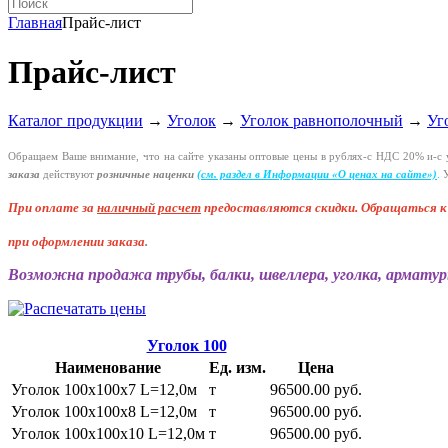
Главная
Прайс-лист
Прайс-лист
Каталог продукции
→
Уголок
→
Уголок равнополочный
→
Уг
Обращаем Ваше внимание, что на сайте указаны оптовые цены в
рублях-с
НДС 20%
и-с
у
заказа
действуют
розничные наценки
(см
. раздел в Информации
«О
ценах на сайте»)
.
У
При оплате за
наличный расчет
предоставляются
скидки. Обращаться 
при оформлении заказа
.
Возможна продажа трубы, балки, швеллера, уголка, арматур
Уголок 100
Наименование
Ед. изм.
Цена
Уголок 100х100х7 L=12,0м
т
96500.00 руб.
Уголок 100х100х8 L=12,0м
т
96500.00 руб.
Уголок 100х100х10 L=12,0м
т
96500.00 руб.