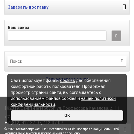
Заказать доставку
Ваш заказ
Полная версия сайта
Сайт использует файлы
cookies
для обеспечения
комфортной работы пользователя. Продолжая
просмотр страниц сайта, вы соглашаетесь с
использованием файлов cookies и
нашей политикой
конфиденциальности
.
192019, Санкт-Петербург, ул. Профессора Качалова, д. 11
ОК
+7 (812) 407-15-11, 407-15-22,
+7 (812) 412-37-07, 412-37-09
© 2026 Металлопрокат СПб "Металлсоюз СПб". Все права защищены. Любое
копирование текстов и изображений запрещено.