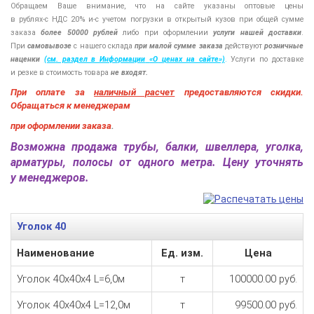
Обращаем Ваше внимание, что на сайте указаны оптовые цены
в
рублях-с
НДС 20%
и-с
учетом погрузки в открытый кузов при общей сумме
заказа
более 50000 рублей
либо при оформлении
услуги нашей
доставки
.
При
самовывозе
с нашего склада
при малой сумме заказа
действуют
розничные
наценки
(см
. раздел в Информации
«О
ценах на сайте»)
.
Услуги по доставке
и резке в стоимость товара
не входят.
При оплате за
наличный расчет
предоставляются
скидки.
Обращаться к менеджерам
при оформлении заказа
.
Возможна продажа трубы, балки, швеллера, уголка,
арматуры, полосы от одного метра. Цену уточнять
у менеджеров.
Уголок 40
Наименование
Ед. изм.
Цена
Уголок 40х40х4 L=6,0м
т
100000.00 руб.
Уголок 40х40х4 L=12,0м
т
99500.00 руб.