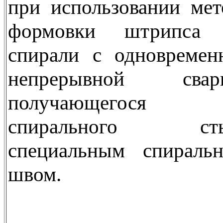
при использовании мет
формовки штрипса
спирали с одновремен
непрерывной свар
получающегося
спирального сты
специальным спираль
швом.