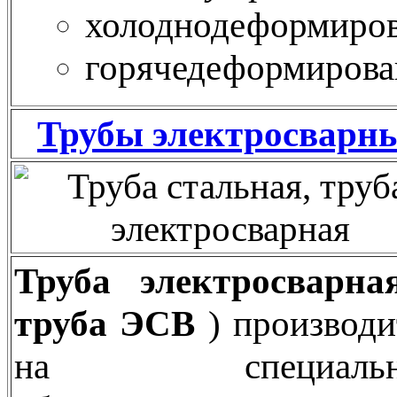
холоднодеформиро
горячедеформирова
Трубы электросварн
Труба электросварна
труба ЭСВ
) производи
на специальн