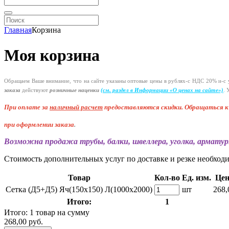
Главная
Корзина
Моя корзина
Обращаем Ваше внимание, что на сайте указаны оптовые цены в
рублях-с
НДС 20%
и-с
у
заказа
действуют
розничные наценки
(см
. раздел в Информации
«О
ценах на сайте»)
.
У
При оплате за
наличный расчет
предоставляются
скидки. Обращаться 
при оформлении заказа
.
Возможна продажа трубы, балки, швеллера, уголка, арматур
Стоимость дополнительных услуг по доставке и резке необход
Товар
Кол-во
Ед. изм.
Цен
Сетка (Д5+Д5) Яч(150х150) Л(1000х2000)
шт
268,
Итого:
1
Итого: 1 товар на сумму
268,00 руб.