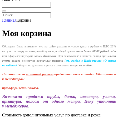
Главная
Корзина
Моя корзина
Обращаем Ваше внимание, что на сайте указаны оптовые цены в
рублях-с
НДС 20%
и-с
учетом погрузки в открытый кузов при общей сумме заказа
более 50000 рублей
либо
при оформлении
услуги нашей
доставки
. При
самовывозе
с нашего склада
при малой
сумме заказа
действуют
розничные наценки
(см
. раздел в Информации
«О
ценах
на сайте»)
.
Услуги по доставке и резке в стоимость товара
не входят.
При оплате за
наличный расчет
предоставляются
скидки. Обращаться
к менеджерам
при оформлении заказа
.
Возможна продажа трубы, балки, швеллера, уголка,
арматуры, полосы от одного метра. Цену уточнять
у менеджеров.
Стоимость дополнительных услуг по доставке и резке