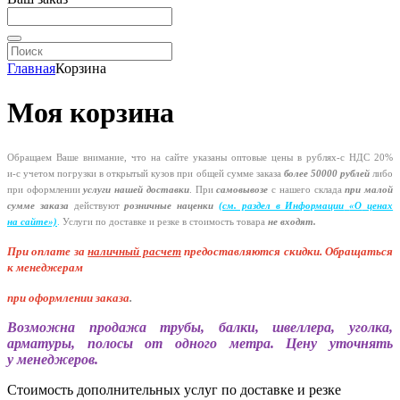
Главная
Корзина
Моя корзина
Обращаем Ваше внимание, что на сайте указаны оптовые цены в
рублях-с
НДС 20%
и-с
учетом погрузки в открытый кузов при общей сумме заказа
более 50000 рублей
либо
при оформлении
услуги нашей
доставки
. При
самовывозе
с нашего склада
при малой
сумме заказа
действуют
розничные наценки
(см
. раздел в Информации
«О
ценах
на сайте»)
.
Услуги по доставке и резке в стоимость товара
не входят.
При оплате за
наличный расчет
предоставляются
скидки. Обращаться
к менеджерам
при оформлении заказа
.
Возможна продажа трубы, балки, швеллера, уголка,
арматуры, полосы от одного метра. Цену уточнять
у менеджеров.
Стоимость дополнительных услуг по доставке и резке