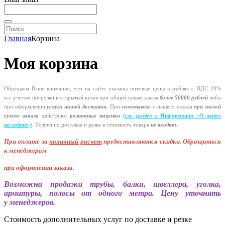
Главная
Корзина
Моя корзина
Обращаем Ваше внимание, что на сайте указаны оптовые цены в
рублях-с
НДС 20%
и-с
учетом погрузки в открытый кузов при общей сумме заказа
более 50000 рублей
либо
при оформлении
услуги нашей
доставки
. При
самовывозе
с нашего склада
при малой
сумме заказа
действуют
розничные наценки
(см
. раздел в Информации
«О
ценах
на сайте»)
.
Услуги по доставке и резке в стоимость товара
не входят.
При оплате за
наличный расчет
предоставляются
скидки. Обращаться
к менеджерам
при оформлении заказа
.
Возможна продажа трубы, балки, швеллера, уголка,
арматуры, полосы от одного метра. Цену уточнять
у менеджеров.
Стоимость дополнительных услуг по доставке и резке