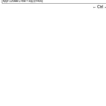
Круг 120мм L=6м + н/д (ст40х)
← Ctrl