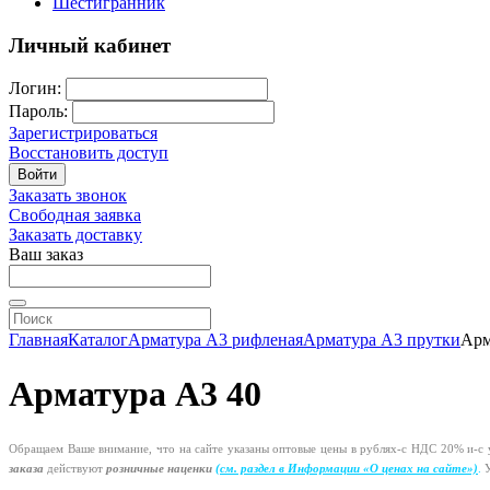
Шестигранник
Личный кабинет
Логин:
Пароль:
Зарегистрироваться
Восстановить доступ
Войти
Заказать звонок
Свободная заявка
Заказать доставку
Ваш заказ
Главная
Каталог
Арматура А3 рифленая
Арматура А3 прутки
Арм
Арматура А3 40
Обращаем Ваше внимание, что на сайте указаны оптовые цены в
рублях-с
НДС 20%
и-с
у
заказа
действуют
розничные наценки
(см
. раздел в Информации
«О
ценах на сайте»)
.
У