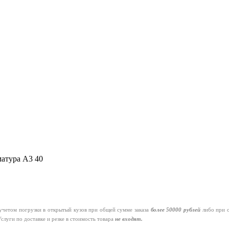
атура А3 40
четом погрузки в открытый кузов при общей сумме заказа
более 50000 рублей
либо при 
слуги по доставке и резке в стоимость товара
не входят.