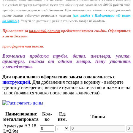
и-с
учетом погрузки в открытый кузов при общей сумме заказа
более 50000 рублей
либо
при оформлении
услуги нашей
доставки
. При
самовывозе
с нашего склада
при малой
сумме заказа
действуют
розничные наценки
(см
. раздел в Информации
«О
ценах
на сайте»)
.
Услуги по доставке и резке в стоимость товара
не входят.
При оплате за
наличный расчет
предоставляются
скидки. Обращаться
к менеджерам
при оформлении заказа
.
Возможна продажа трубы, балки, швеллера, уголка,
арматуры, полосы от одного метра. Цену уточнять
у менеджеров.
Для правильного оформления заказа ознакомьтесь с
инструкцией
.
Для добавления товара в корзину - выберите
единицу измерения, введите нужное количество и нажмите на
плюс (появится только после ввода количества).
Наименование
Кол-
Ед.
Тонны
металлопроката
во
изм.
Арматура А3 18
L=2,9м