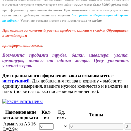
и-с
учетом погрузки в открытый кузов при общей сумме заказа
более 50000 рублей
либо
при оформлении
услуги нашей
доставки
. При
самовывозе
с нашего склада
при малой
сумме заказа
действуют
розничные наценки
(см
. раздел в Информации
«О
ценах
на сайте»)
.
Услуги по доставке и резке в стоимость товара
не входят.
При оплате за
наличный расчет
предоставляются
скидки. Обращаться
к менеджерам
при оформлении заказа
.
Возможна продажа трубы, балки, швеллера, уголка,
арматуры, полосы от одного метра. Цену уточнять
у менеджеров.
Для правильного оформления заказа ознакомьтесь с
инструкцией
.
Для добавления товара в корзину - выберите
единицу измерения, введите нужное количество и нажмите на
плюс (появится только после ввода количества).
Наименование
Кол-
Ед.
Тонны
металлопроката
во
изм.
Арматура А3 16
L=2,9м