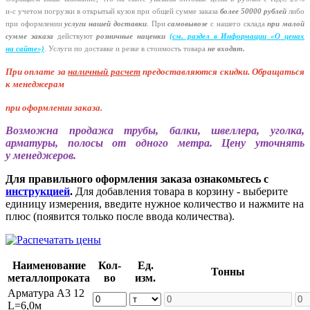
и-с
учетом погрузки в открытый кузов при общей сумме заказа
более 50000 рублей
либо
при оформлении
услуги нашей
доставки
. При
самовывозе
с нашего склада
при малой
сумме заказа
действуют
розничные наценки
(см
. раздел в Информации
«О
ценах
на сайте»)
.
Услуги по доставке и резке в стоимость товара
не входят.
При оплате за
наличный расчет
предоставляются
скидки. Обращаться
к менеджерам
при оформлении заказа
.
Возможна продажа трубы, балки, швеллера, уголка,
арматуры, полосы от одного метра. Цену уточнять
у менеджеров.
Для правильного оформления заказа ознакомьтесь с
инструкцией
.
Для добавления товара в корзину - выберите
единицу измерения, введите нужное количество и нажмите на
плюс (появится только после ввода количества).
Наименование
Кол-
Ед.
Тонны
металлопроката
во
изм.
Арматура А3 12
L=6,0м