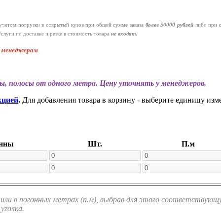
четом погрузки в открытый кузов при общей сумме заказа
более 50000 рублей
либо при 
слуги по доставке и резке в стоимость товара
не входят.
к менеджерам
ы, полосы от одного метра. Цену уточнять у менеджеров.
кцией
.
Для добавления товара в корзину - выберите единицу изм
нны
Шт.
П.м
или в погонных метрах (п.м), выбрав для этого соответствующу
уголка.