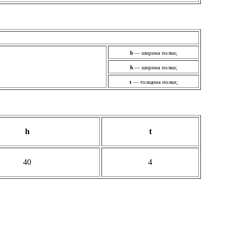
b
— ширина полки;
h
— ширина полки;
t
— толщина полки;
h
t
40
4