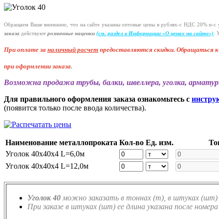
Обращаем Ваше внимание, что на сайте указаны оптовые цены в
рублях-с
НДС 20%
и-с
у
заказа
действуют
розничные наценки
(см
. раздел в Информации
«О
ценах на сайте»)
.
У
При оплате за
наличный расчет
предоставляются
скидки. Обращаться 
при оформлении заказа
.
Возможна продажа трубы, балки, швеллера, уголка, арматур
Для правильного оформления заказа ознакомьтесь с
инстру
(появится только после ввода количества).
Наименование металлопроката
Кол-во
Ед. изм.
То
Уголок 40х40х4 L=6,0м
Уголок 40х40х4 L=12,0м
Уголок 40
можно заказать в тоннах (т), в штуках (шт) 
При заказе в штуках (шт) ее длина указана после номера 